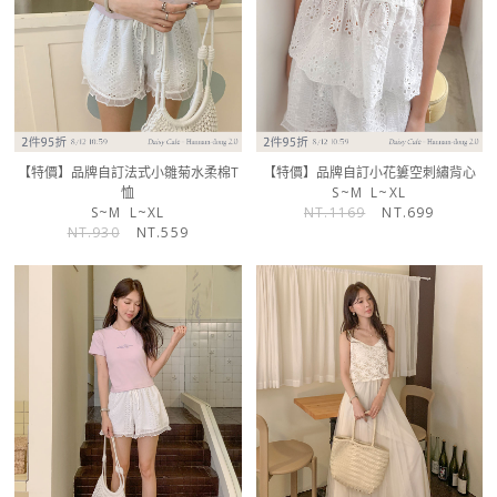
【特價】品牌自訂法式小雛菊水柔棉T
【特價】品牌自訂小花簍空刺繡背心
恤
S~M
L~XL
S~M
L~XL
NT.1169
NT.699
NT.930
NT.559