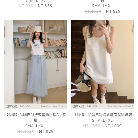
S~M
L~XL
裙
NT.930
NT.559
S~M
L~XL
NT.1530
NT.929
【特價】品牌自訂法式蕾絲拼接A字長
【特價】品牌自訂清新層次壓褶洋裝
裙
S~M
L~XL
S~M
L~XL
NT.1850
NT.1099
NT.1530
NT.929