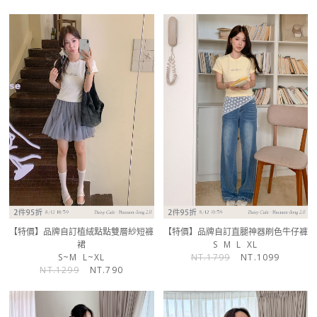
【特價】品牌自訂植絨點點雙層紗短褲
【特價】品牌自訂直腿神器刷色牛仔褲
裙
S
M
L
XL
S~M
L~XL
NT.1799
NT.1099
NT.1299
NT.790