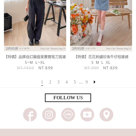
【特價】品牌自訂顯瘦萊賽爾彎刀寬褲
【特價】花花刺繡珍珠牛仔短褲裙
S~M
L~XL
S
M
L
XL
NT.1530
NT.899
NT.999
NT.839
...
1
2
3
4
5
9
FOLLOW US