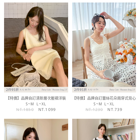
【特價】品牌自訂清新層次壓褶洋裝
【特價】品牌自訂蕾絲花朵兩穿式背心
S~M
L~XL
S~M
L~XL
NT.1850
NT.1099
NT.1230
NT.739