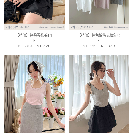
【特價】輕柔雪花棉T恤
【特價】撞色線條坑紋背心
F
F
NT.280
NT.220
NT.389
NT.329