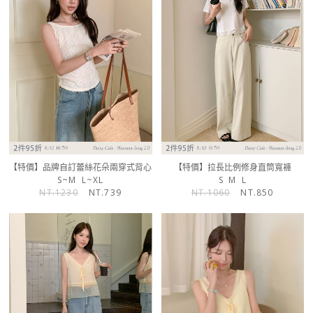
【特價】品牌自訂蕾絲花朵兩穿式背心
【特價】拉長比例修身直筒寬褲
S~M
L~XL
S
M
L
NT.1230
NT.739
NT.1060
NT.850