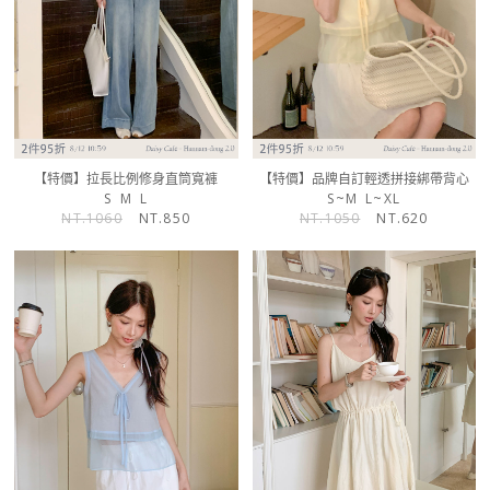
【特價】拉長比例修身直筒寬褲
【特價】品牌自訂輕透拼接綁帶背心
S
M
L
S~M
L~XL
NT.1060
NT.850
NT.1050
NT.620