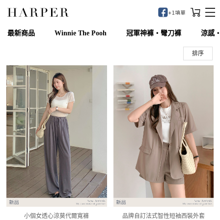
最新商品
Winnie The Pooh
冠軍神褲‧彎刀褲
涼感
自訂款
排序
小個女透心涼莫代爾寬褲
品牌自訂法式智性短袖西裝外套