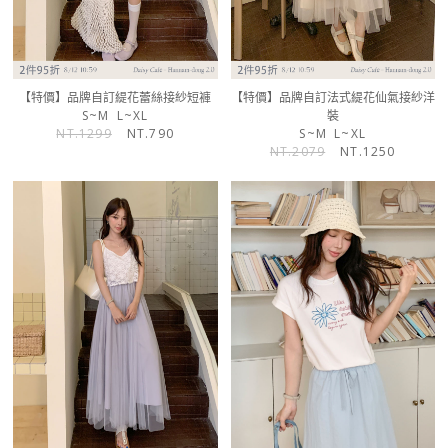
【特價】品牌自訂緹花蕾絲接紗短褲
【特價】品牌自訂法式緹花仙氣接紗洋
S~M
L~XL
裝
NT.1299
NT.790
S~M
L~XL
NT.2079
NT.1250