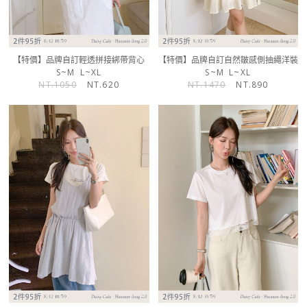
【特價】品牌自訂輕透拼接綁帶背心
【特價】品牌自訂自然皺感側抽繩洋裝
S~M
L~XL
S~M
L~XL
NT.1050
NT.620
NT.1470
NT.890