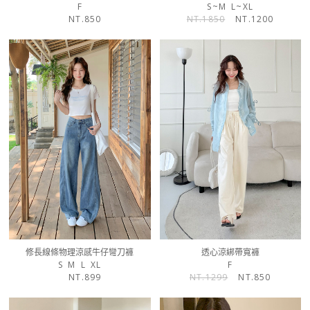
F
S~M
L~XL
NT.850
NT.1850
NT.1200
修長線條物理涼感牛仔彎刀褲
透心涼綁帶寬褲
S
M
L
XL
F
NT.899
NT.1299
NT.850